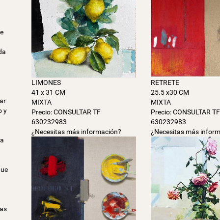
re
da
LIMONES
RETRETE
41 x 31 CM
25.5 x30 CM
par
MIXTA
MIXTA
o y
Precio: CONSULTAR TF
Precio: CONSULTAR T
630232983
630232983
¿Necesitas más información?
¿Necesitas más infor
la
que
las