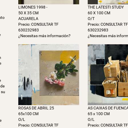
LIMONES 1998 -
THE LATESTI STUDY
50 X 35 CM
60 X 100 CM
uto
ACUARELA
O/T
Precio: CONSULTAR TF
Precio: CONSULTAR T
630232983
630232983
e
¿Necesitas más información?
¿Necesitas más infor
n
e
e
 de
 su
a
ROSAS DE ABRIL 25
AS CAIXAS DE FUENC
65x100 CM
65 x 100 CM
O/L
O/L
e
Precio: CONSULTAR TF
Precio: CONSULTAR T
y