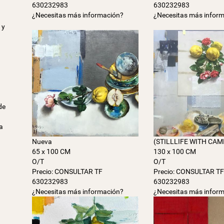
630232983
630232983
¿Necesitas más información?
¿Necesitas más infor
 y
de
a
Nueva
(STILLLIFE WITH CAM
65 x 100 CM
130 x 100 CM
O/T
O/T
Precio: CONSULTAR TF
Precio: CONSULTAR T
630232983
630232983
¿Necesitas más información?
¿Necesitas más infor