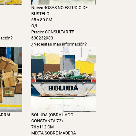
NuevaROSAS NO ESTUDIO DE
BUSTELO
65 x 80 CM
F
O/L
Precio: CONSULTAR TF
mación?
630232983
¿Necesitas más información?
ARRAL
BOLUDA (OBRA LAGO
CONSTANZA 72)
76 x112 CM
F
MIXTA SOBRE MADERA