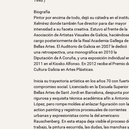
1946 )
Biografía
Pintor por encima de todo, dejó su cátedra en el instit
Xelmírez donde también fue director para dar mayor
intensidad a su faceta creativa. Estuvo al frente de la
Asociación de Artistas Visuales de Galicia, haciéndos
cargo posteriormente de la Real Academia Gallega de
Bellas Artes. El Auditorio de Galicia en 2007 le dedicó
una retrospectiva, una monográfica en 2010 la
Diputación de A Coruña, y una exposición individual e
2011 en el Kiosko Alfonso. En 2012 recibe el Premio d
Cultura Galicia en Artes Plásticas.
Inicia su trayectoria artística en los años 70 con fuert
compromiso social. Licenciado en la Escuela Superior
Bellas Artes de Sant Jordi en Barcelona, despunta por
rigurosa y exquisita técnica académica afín a Antonio
López, pero rompe moldes al enlazar figuración con l
action painting y registros procesuales de corrientes
urbanas y expresionistas como la del americano
Rauschenberg. En esta etapa deja visible el proceso d
trabajo, la pintura escurrida, las dudas, las manchas 