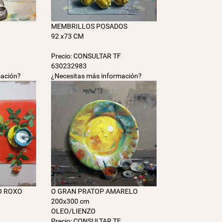
MEMBRILLOS POSADOS
92 x73 CM
F
Precio: CONSULTAR TF
630232983
mación?
¿Necesitas más información?
O ROXO
O GRAN PRATOP AMARELO
200x300 cm
OLEO/LIENZO
F
Precio: CONSULTAR TF