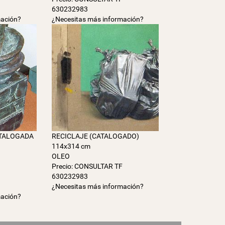
630232983
mación?
¿Necesitas más información?
ATALOGADA
RECICLAJE (CATALOGADO)
114x314 cm
OLEO
Precio: CONSULTAR TF
F
630232983
¿Necesitas más información?
mación?