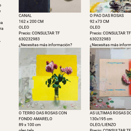
o
e
CANAL
O PAO DAS ROSAS
162 x 200 CM
92 x73 CM
ca
OLEO
OLEO
ra
Precio: CONSULTAR TF
Precio: CONSULTAR T
630232983
630232983
,
¿Necesitas más información?
¿Necesitas más infor
O TERRO DAS ROSAS CON
AS ULTIMAS ROSAS D
FONDO AMARELO
130x195 cm
89 x 100 cm
OLEO/LIENZO
oleo tela
Precio: CONSULTAR T