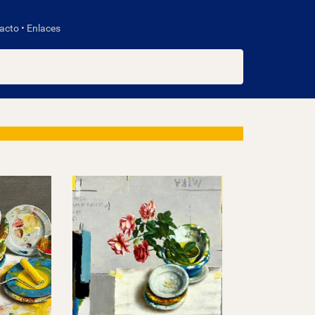
acto
•
Enlaces