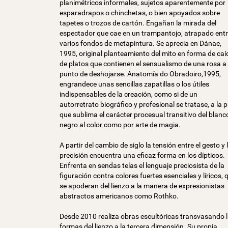
planimétricos informales, sujetos aparentemente por
esparadrapos o chinchetas, o bien apoyados sobre
tapetes o trozos de cartón. Engañan la mirada del
espectador que cae en un trampantojo, atrapado ent
varios fondos de metapintura. Se aprecia en Dánae,
1995, original planteamiento del mito en forma de caí
de platos que contienen el sensualismo de una rosa a
punto de deshojarse. Anatomía do Obradoiro,1995,
engrandece unas sencillas zapatillas o los útiles
indispensables de la creación, como si de un
autorretrato biográfico y profesional se tratase, a la 
que sublima el carácter procesual transitivo del blanc
negro al color como por arte de magia.
A partir del cambio de siglo la tensión entre el gesto y 
precisión encuentra una eficaz forma en los dípticos.
Enfrenta en sendas telas el lenguaje preciosista de la
figuración contra colores fuertes esenciales y líricos, 
se apoderan del lienzo a la manera de expresionistas
abstractos americanos como Rothko.
Desde 2010 realiza obras escultóricas transvasando 
formas del lienzo a la tercera dimensión. Su propia