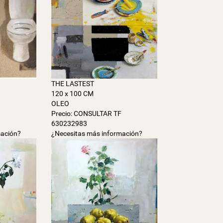
THE LASTEST
120 x 100 CM
OLEO
F
Precio: CONSULTAR TF
630232983
mación?
¿Necesitas más información?