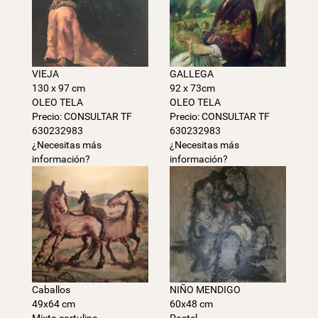
VIEJA
GALLEGA
130 x 97 cm
92 x 73cm
OLEO TELA
OLEO TELA
Precio: CONSULTAR TF
Precio: CONSULTAR TF
630232983
630232983
¿Necesitas más
¿Necesitas más
información?
información?
Caballos
NIÑO MENDIGO
49x64 cm
60x48 cm