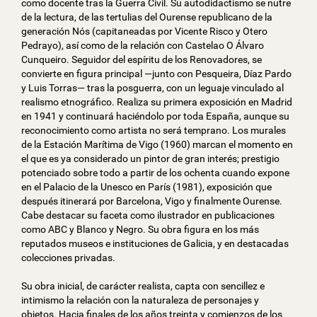
como docente tras la Guerra Civil. Su autodidactismo se nutre
de la lectura, de las tertulias del Ourense republicano de la
generación Nós (capitaneadas por Vicente Risco y Otero
Pedrayo), así como de la relación con Castelao O Álvaro
Cunqueiro. Seguidor del espíritu de los Renovadores, se
convierte en figura principal —junto con Pesqueira, Díaz Pardo
y Luis Torras— tras la posguerra, con un leguaje vinculado al
realismo etnográfico. Realiza su primera exposición en Madrid
en 1941 y continuará haciéndolo por toda España, aunque su
reconocimiento como artista no será temprano. Los murales
de la Estación Marítima de Vigo (1960) marcan el momento en
el que es ya considerado un pintor de gran interés; prestigio
potenciado sobre todo a partir de los ochenta cuando expone
en el Palacio de la Unesco en París (1981), exposición que
después itinerará por Barcelona, Vigo y finalmente Ourense.
Cabe destacar su faceta como ilustrador en publicaciones
como ABC y Blanco y Negro. Su obra figura en los más
reputados museos e instituciones de Galicia, y en destacadas
colecciones privadas.
Su obra inicial, de carácter realista, capta con sencillez e
intimismo la relación con la naturaleza de personajes y
objetos. Hacia finales de los años treinta y comienzos de los