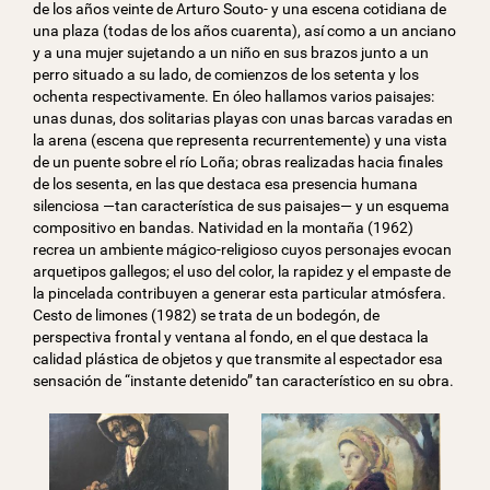
de los años veinte de Arturo Souto- y una escena cotidiana de
una plaza (todas de los años cuarenta), así como a un anciano
y a una mujer sujetando a un niño en sus brazos junto a un
perro situado a su lado, de comienzos de los setenta y los
ochenta respectivamente. En óleo hallamos varios paisajes:
unas dunas, dos solitarias playas con unas barcas varadas en
la arena (escena que representa recurrentemente) y una vista
de un puente sobre el río Loña; obras realizadas hacia finales
de los sesenta, en las que destaca esa presencia humana
silenciosa —tan característica de sus paisajes— y un esquema
compositivo en bandas. Natividad en la montaña (1962)
recrea un ambiente mágico-religioso cuyos personajes evocan
arquetipos gallegos; el uso del color, la rapidez y el empaste de
la pincelada contribuyen a generar esta particular atmósfera.
Cesto de limones (1982) se trata de un bodegón, de
perspectiva frontal y ventana al fondo, en el que destaca la
calidad plástica de objetos y que transmite al espectador esa
sensación de “instante detenido” tan característico en su obra.